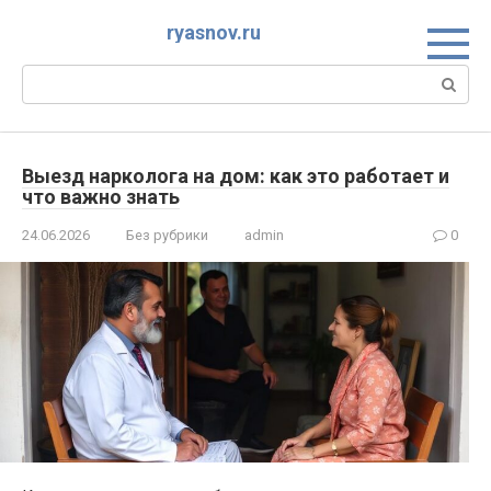
Skip
ryasnov.ru
to
content
Search:
Выезд нарколога на дом: как это работает и
что важно знать
24.06.2026
Без рубрики
admin
0