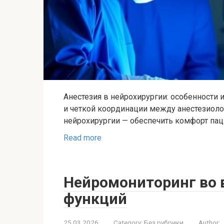
Анестезия в нейрохирургии: особенности и
и четкой координации между анестезиоло
нейрохирургии — обеспечить комфорт пац
Read more
Нейромониторинг во 
функций
25.03.2026
Category:
Без рубрики
Author: