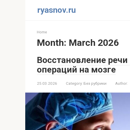
Skip
ryasnov.ru
to
content
Home
Month:
March 2026
Восстановление речи
операций на мозге
25.03.2026
Category:
Без рубрики
Author: