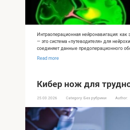
Интраоперационная нейронавигация: как 
— это система «путеводителя» для нейрох
соединяет данные предоперационного об
Read more
Кибер нож для трудн
25.03.2026
Category:
Без рубрики
Author: